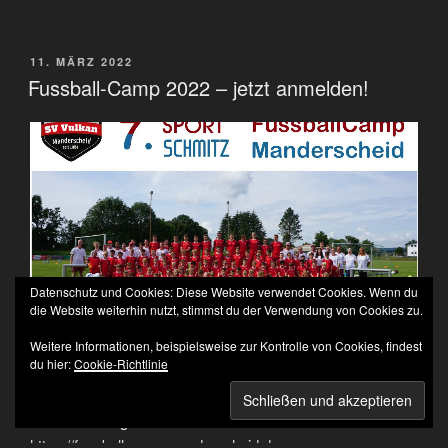
VERÖFFENTLICHT
11. MÄRZ 2022
AM
Fussball-Camp 2022 – jetzt anmelden!
Datenschutz und Cookies: Diese Website verwendet Cookies. Wenn du
die Website weiterhin nutzt, stimmst du der Verwendung von Cookies zu.
Weitere Informationen, beispielsweise zur Kontrolle von Cookies, findest
du hier:
Cookie-Richtlinie
Hier kann die Anmeldung
Camp Flyer 2022
für das Camp
2022 heruntergeladen werden. Weitere Infos unter
https://fussballcamp-manderscheid.de